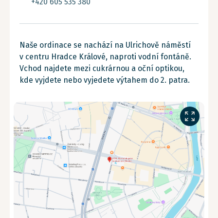
+420 605 535 380
Naše ordinace se nachází na Ulrichově náměstí
v centru Hradce Králové, naproti vodní fontáně.
Vchod najdete mezi cukrárnou a oční optikou,
kde vyjdete nebo vyjedete výtahem do 2. patra.