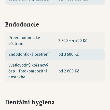
Endodoncie
Preendodontické
2 700 – 4 400 Kč
ošetření
Endodontické ošetření
od 3 500 Kč
Světlovodný kořenový
čep + fotokompozitní
od 2 800 Kč
dostavba
Dentální hygiena