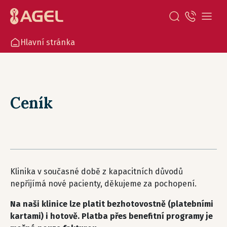
Hlavní stránka
Ceník
Klinika v současné době z kapacitních důvodů
nepřijímá nové pacienty, děkujeme za pochopení.
Na naši klinice lze platit bezhotovostně (platebními
kartami) i hotově. Platba přes benefitní programy je