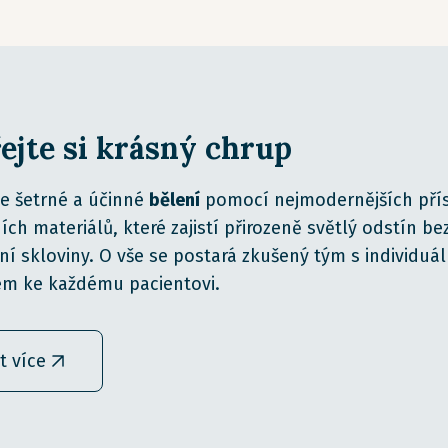
ejte si krásný chrup
e šetrné a účinné
bělení
pomocí nejmodernějších přís
ních materiálů, které zajistí přirozeně světlý odstín be
í skloviny. O vše se postará zkušený tým s individuá
em ke každému pacientovi.
it více