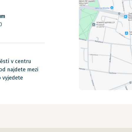
rum
0
ěstí v centru
od najdete mezi
 vyjedete