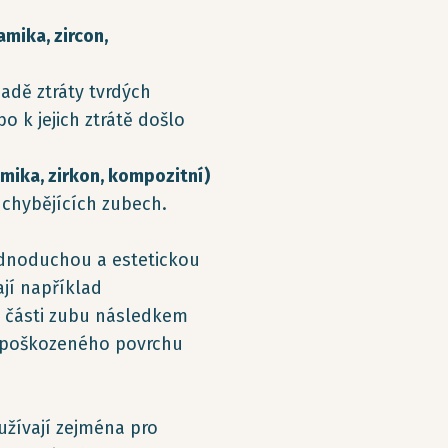
mika, zircon,
adě ztráty tvrdých
 k jejich ztrátě došlo
mika, zirkon, kompozitní)
 chybějících zubech.
ednoduchou a estetickou
jí například
í části zubu následkem
a poškozeného povrchu
žívají zejména pro