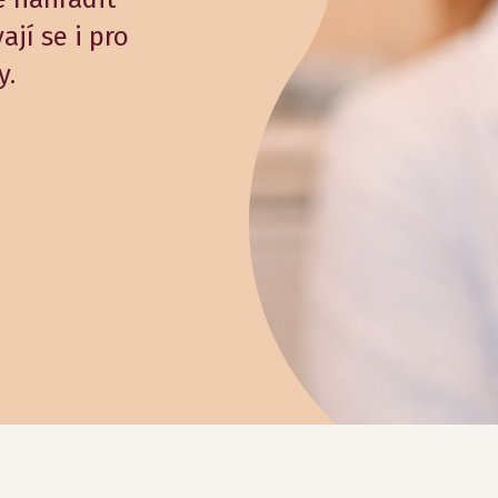
ají se i pro
y.