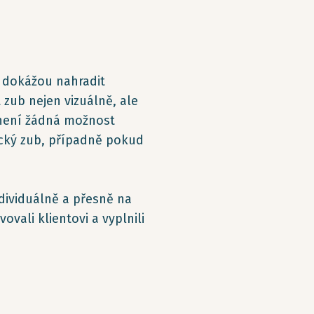
á dokážou nahradit
t zub nejen vizuálně, ale
ž není žádná možnost
ický zub, případně pokud
dividuálně a přesně na
vali klientovi a vyplnili