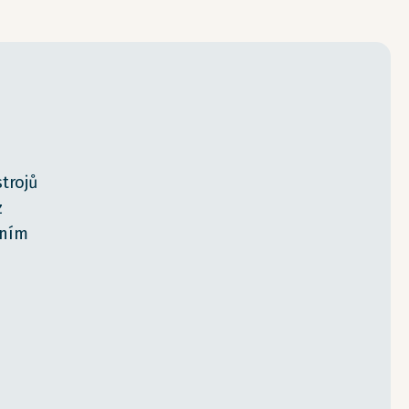
trojů
z
lním