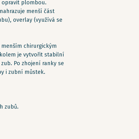
b opravit plombou.
(nahrazuje menší část
ubu), overlay (využívá se
je menším chirurgickým
olem je vytvořit stabilní
 zub. Po zhojení ranky se
y i zubní můstek.
ch zubů.