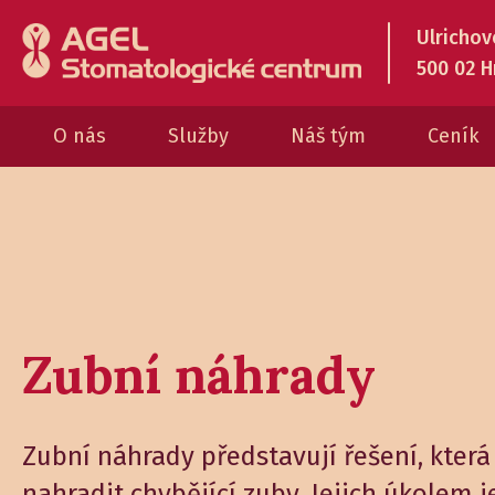
Ulrichov
500 02 H
O nás
Služby
Náš tým
Ceník
Zubní náhrady
Zubní náhrady představují řešení, kter
nahradit chybějící zuby. Jejich úkolem j