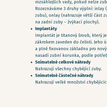
rozsáhlejších vady, pokud nelze zu
Rozeznáváme 3 druhy výplní: inlay 
zubu), onlay (nahrazuje větší část z
na zadní zuby – žvýkací plochy).
Implantáty
Implantát je titanový šroub, který 
zákrokem zaveden do čelisti. Jeho úk
a plně fixovanou základnu pro nový
nasadí zubní korunka, podle potřeb
Snímatelné celkové náhrady
Nahrazují všechny chybějící zuby.
Snímatelné částečné náhrady
Nahrazují velké množství chybějící