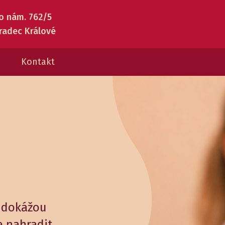
o nám. 762/5
radec Králové
Kontakt
á dokážou
e nahradit