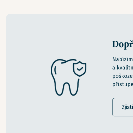
Dopř
Nabízím
a kvalit
poškozen
přístup
Zjist