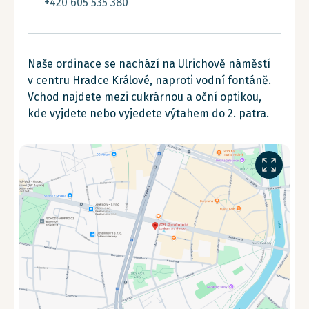
+420 605 535 380
Naše ordinace se nachází na Ulrichově náměstí
v centru Hradce Králové, naproti vodní fontáně.
Vchod najdete mezi cukrárnou a oční optikou,
kde vyjdete nebo vyjedete výtahem do 2. patra.