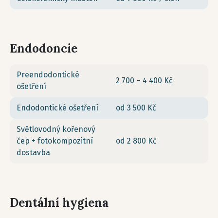
Endodoncie
Preendodontické
2 700 – 4 400 Kč
ošetření
Endodontické ošetření
od 3 500 Kč
Světlovodný kořenový
čep + fotokompozitní
od 2 800 Kč
dostavba
Dentální hygiena