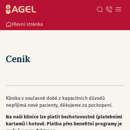
Hlavní stránka
Ceník
Klinika v současné době z kapacitních důvodů
nepřijímá nové pacienty, děkujeme za pochopení.
Na naši klinice lze platit bezhotovostně (platebními
kartami) i hotově. Platba přes benefitní programy je